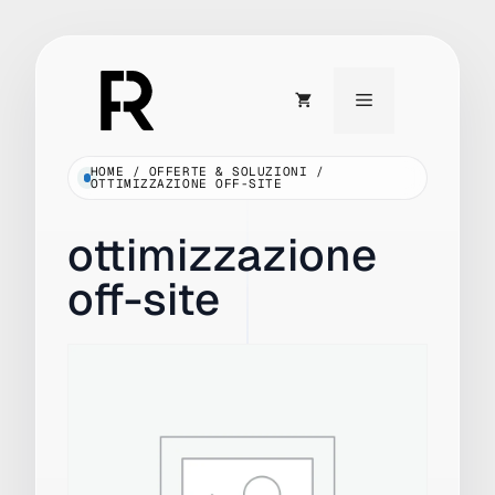
Vai
al
Menu
contenuto
HOME
/
OFFERTE & SOLUZIONI
/
OTTIMIZZAZIONE OFF-SITE
ottimizzazione
off-site