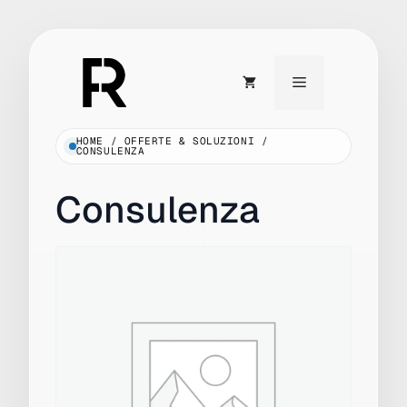
Vai
al
Menu
contenuto
HOME
/
OFFERTE & SOLUZIONI
/
CONSULENZA
Consulenza