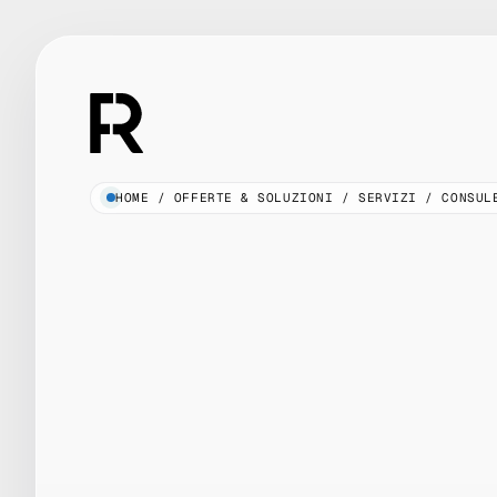
Vai
al
contenuto
HOME
/
OFFERTE & SOLUZIONI
/
SERVIZI
/
CONSUL