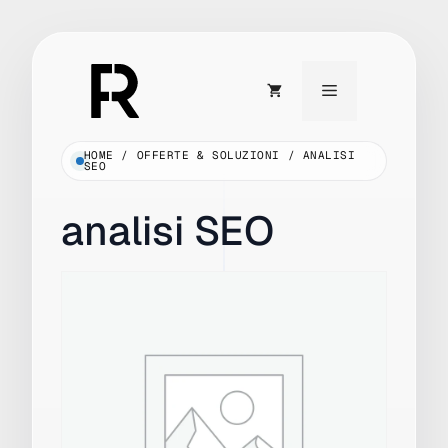
Vai
al
Menu
contenuto
HOME
/
OFFERTE & SOLUZIONI
/
ANALISI
SEO
analisi SEO